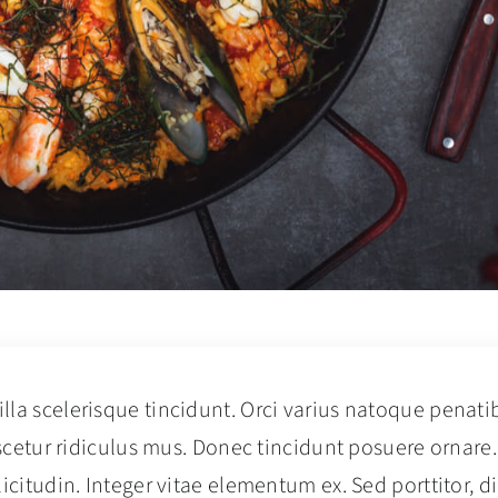
lla scelerisque tincidunt. Orci varius natoque penati
scetur ridiculus mus. Donec tincidunt posuere ornare.
licitudin. Integer vitae elementum ex. Sed porttitor, 