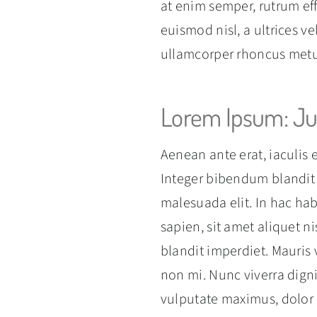
at enim semper, rutrum ef
euismod nisl, a ultrices ve
ullamcorper rhoncus metu
Lorem Ipsum: Ju
Aenean ante erat, iaculis 
Integer bibendum blandit a
malesuada elit. In hac hab
sapien, sit amet aliquet ni
blandit imperdiet. Mauris v
non mi. Nunc viverra dign
vulputate maximus, dolor ur