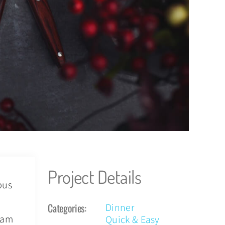
Project Details
bus
Categories:
Dinner
diam
Quick & Easy