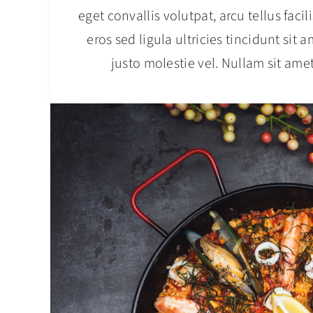
eget convallis volutpat, arcu tellus facil
eros sed ligula ultricies tincidunt sit
justo molestie vel. Nullam sit ame