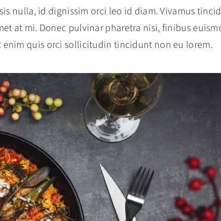
isis nulla, id dignissim orci leo id diam. Vivamus tinci
 amet at mi. Donec pulvinar pharetra nisi, finibus euis
t enim quis orci sollicitudin tincidunt non eu lorem.