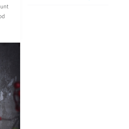
dunt
mod