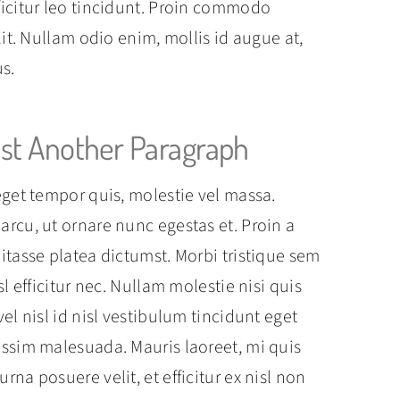
ficitur leo tincidunt. Proin commodo
lit. Nullam odio enim, mollis id augue at,
s.
st Another Paragraph
eget tempor quis, molestie vel massa.
rcu, ut ornare nunc egestas et. Proin a
itasse platea dictumst. Morbi tristique sem
sl efficitur nec. Nullam molestie nisi quis
el nisl id nisl vestibulum tincidunt eget
issim malesuada. Mauris laoreet, mi quis
na posuere velit, et efficitur ex nisl non