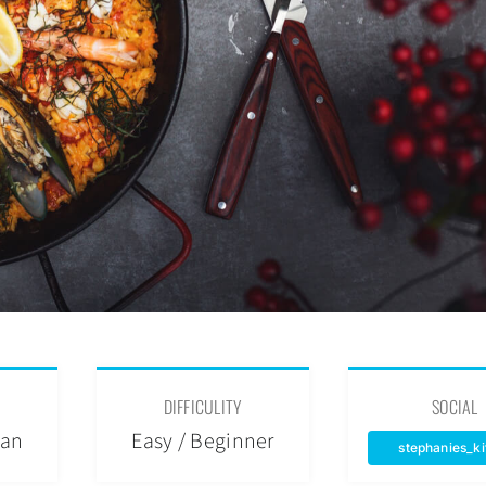
DIFFICULITY
SOCIAL
can
Easy / Beginner
stephanies_k