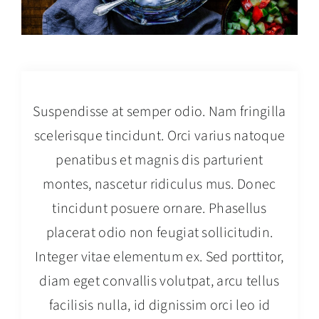
Contact
Book Now
Project Description
Suspendisse at semper odio. Nam fringilla
linktr.ee
scelerisque tincidunt. Orci varius natoque
Refill your herbs
penatibus et magnis dis parturient
montes, nascetur ridiculus mus. Donec
SEARCH
tincidunt posuere ornare. Phasellus
FOR:
placerat odio non feugiat sollicitudin.
Integer vitae elementum ex. Sed porttitor,
diam eget convallis volutpat, arcu tellus
facilisis nulla, id dignissim orci leo id