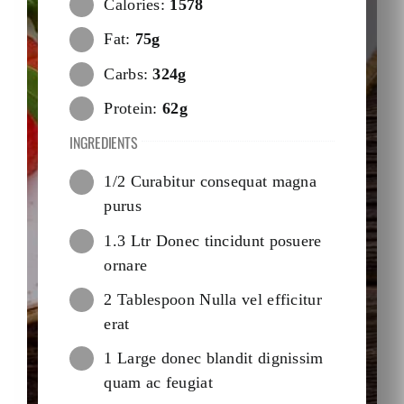
Calories:
1578
Fat:
75g
Carbs:
324g
Protein:
62g
INGREDIENTS
1/2 Curabitur consequat magna
purus
1.3 Ltr Donec tincidunt posuere
ornare
2 Tablespoon Nulla vel efficitur
erat
1 Large donec blandit dignissim
quam ac feugiat